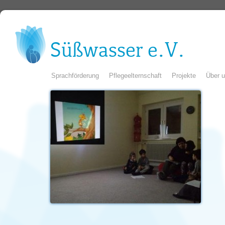
Süßwasser e.V.
Sprachförderung
Pflegeelternschaft
Projekte
Über 
Kontakt
Mitglie
Spende
Impres
Galerie
Galerie
Galerie
vor 201